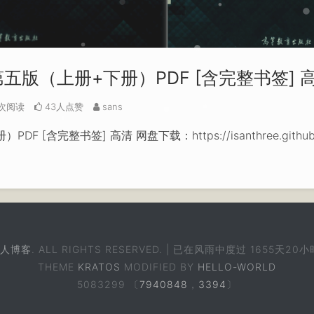
版（上册+下册）PDF [含完整书签] 
k次阅读
43人点赞
sans
书签] 高清 网盘下载：https://isanthree.github.io/2023
人博客
. ALL RIGHTS RESERVED. | 已在风雨中度过
1655天20小
THEME
KRATOS
MODIFIED BY
HELLO-WORLD
5083299 〔
7940848
，
3394
〕