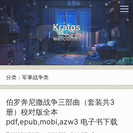
Kratos
welcome!
分类：军事战争类
伯罗奔尼撒战争三部曲（套装共3
册）校对版全本
pdf,epub,mobi,azw3 电子书下载