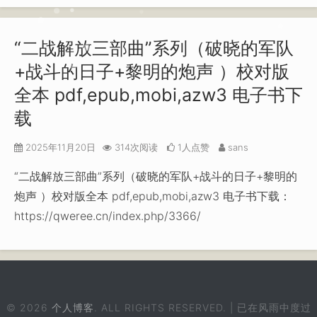
“二战解放三部曲”系列（破晓的军队
+战斗的日子+黎明的炮声 ）校对版
全本 pdf,epub,mobi,azw3 电子书下
载
2025年11月20日
314次阅读
1人点赞
sans
“二战解放三部曲”系列（破晓的军队+战斗的日子+黎明的
炮声 ）校对版全本 pdf,epub,mobi,azw3 电子书下载：
https://qweree.cn/index.php/3366/
© 2026
个人博客
. ALL RIGHTS RESERVED. | 已在风雨中度过